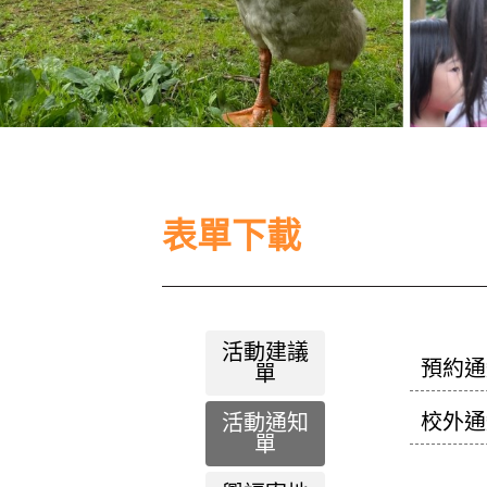
表單下載
活動建議
預約通
單
校外通
活動通知
單