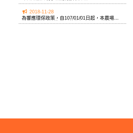
2018-11-28
為響應環保政策，自107/01/01日起，本農場不
主動提供除廁所衛生紙外的餐巾紙、濕紙巾及環
保餐具，請自行攜帶手帕、毛巾及環保碗、筷。