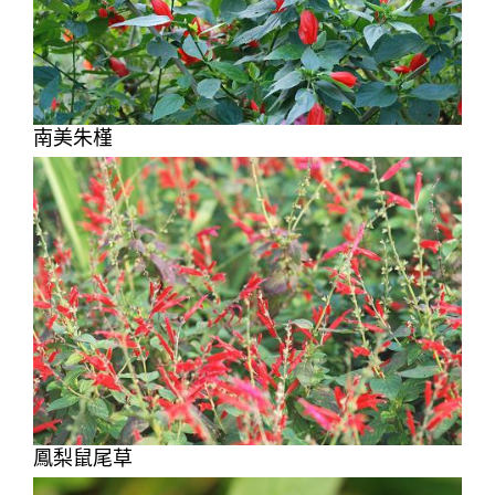
南美朱槿
鳳梨鼠尾草