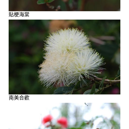
貼梗海棠
南美合歡