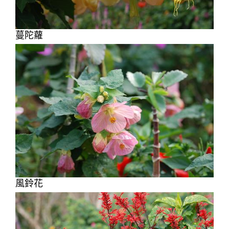
蔓陀蘿
風鈴花