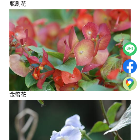
瓶刷花
金幣花