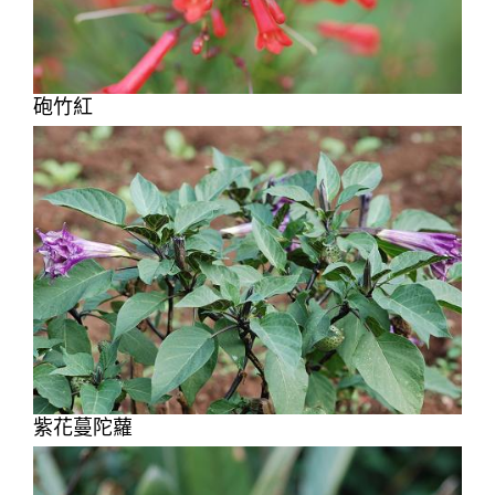
砲竹紅
紫花蔓陀蘿