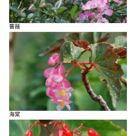
薔薇
海棠