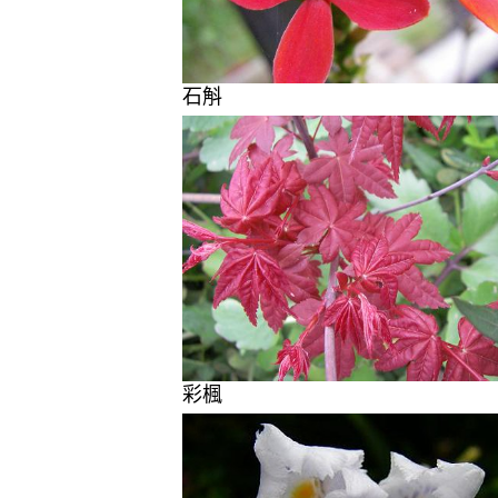
石斛
彩楓