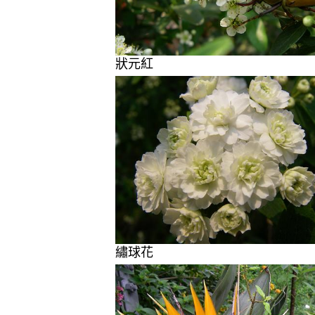
狀元紅
繡球花