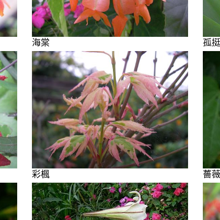
海棠
孤
彩楓
薔