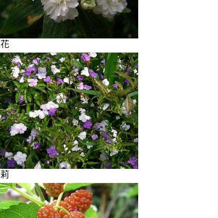
球花
苿莉