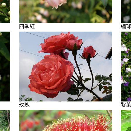
四季紅
繡
玫瑰
紫