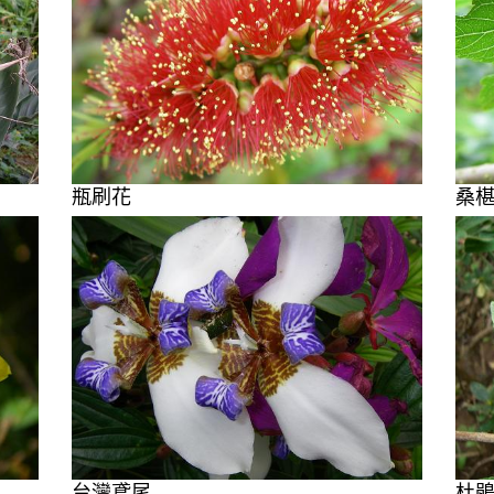
瓶刷花
桑
台灣鳶尾
杜