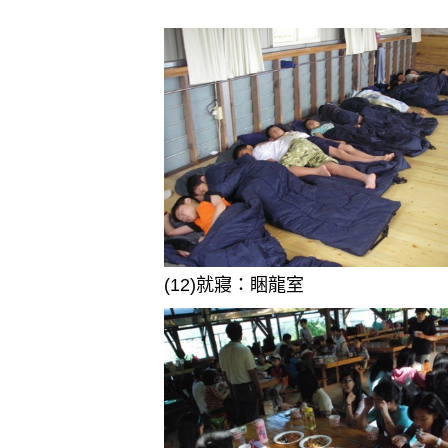
(12)就寢：睏龍室