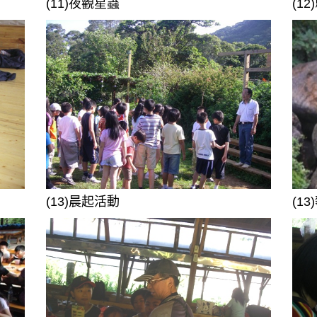
(11)夜觀星蟲
(1
(13)晨起活動
(13