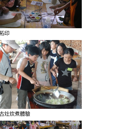
)拓印
9)古灶炊煮體驗