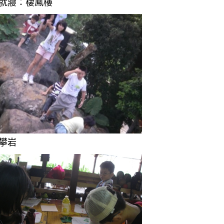
2)就寢：棲鳳樓
)攀岩