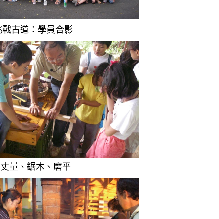
)挑戰古道：學員合影
習丈量、鋸木、磨平