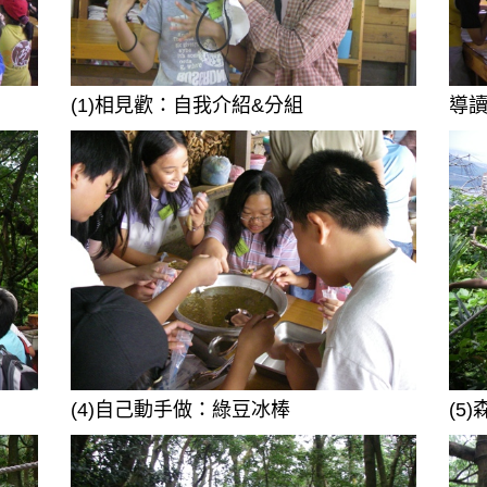
(1)相見歡：自我介紹&分組
導
(4)自己動手做：綠豆冰棒
(5