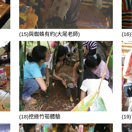
(15)與蜘蛛有約(大尾老師)
(16
(18)挖綠竹筍體驗
(1