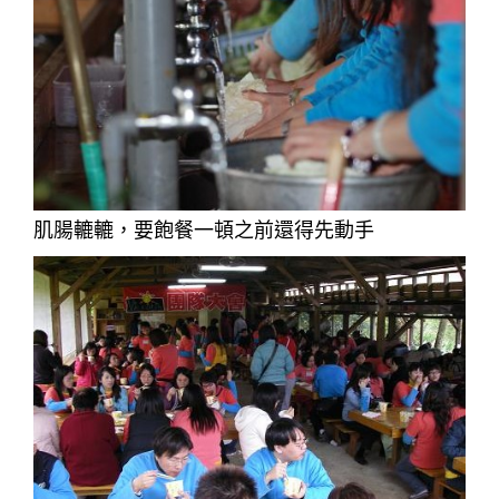
肌腸轆轆，要飽餐一頓之前還得先動手