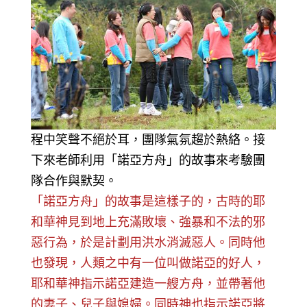
程中笑聲不絕於耳，團隊氣氛趨於熱絡。接
下來老師利用「諾亞方舟」的故事來考驗團
隊合作與默契。
「諾亞方舟」的故事是這樣子的，古時的耶
和華神見到地上充滿敗壞、強暴和不法的邪
惡行為，於是計劃用洪水消滅惡人。同時他
也發現，人類之中有一位叫做諾亞的好人，
耶和華神指示諾亞建造一艘方舟，並帶著他
的妻子、兒子與媳婦。同時神也指示諾亞將