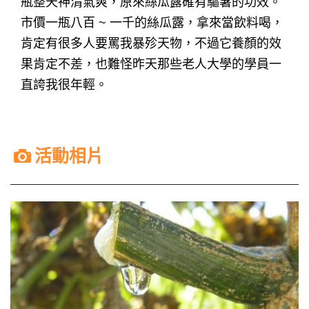
瓶整天神清氣爽，原來絲瓜露確有驅暑的功效。
市價一瓶八百 ~ 一千的絲瓜露，拿來當飲料喝，
肯定有很多人要罵我暴殄天物，不過它養顏的效
果肯定不差，也難怪昨天那些老人大學的學員一
直誇我很年輕。
活動相片