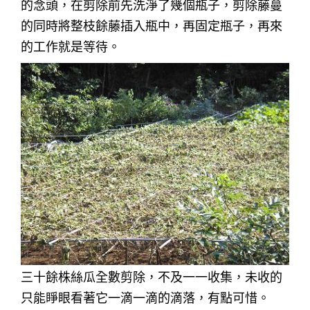
的念頭，在剪除前先洗淨了幾個瓶子，剪除藤蔓
的同時將整枝餘藤插入瓶中，再固定瓶子，再來
的工作就是等待。
三十餘株絲瓜全數剪除，不及一一收集，未收的
只能睜眼看著它一滴一滴的滴落，有點可惜。