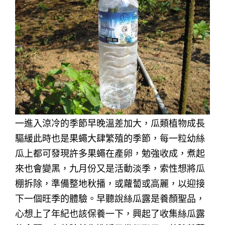
一進入涼冷的季節早晚溫差加大，瓜類植物成長
驅緩此時也是果蠅大肆繁殖的季節，每一粒幼絲
瓜上都可發現許多果蠅在產卵，勉強收成，煮起
來也會變黑，九月份又是活動淡季，索性想將瓜
棚拆除，準備整地秋播，或蘿蔔或高麗，以迎接
下一個旺季的體驗。早聽說絲瓜露是養顏聖品，
心想上了年紀也該保養一下，興起了收集絲瓜露